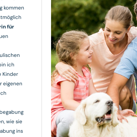
ng kommen
stmöglich
in für
euen
ulischen
bin ich
e Kinder
er eigenen
ich
chbegabung
n, wie sie
abung ins