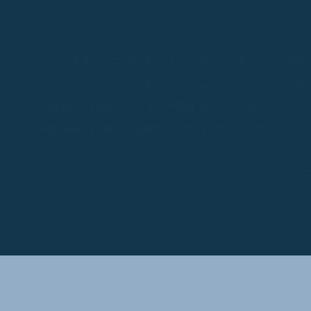
"Ein hochbegabtes Kind zu erzieh
Nervenkitzel. Manchmal lächelt man
Dann ist einem wieder zum Lachen zu
vor Schreck. Manchmal ist man stolz
C