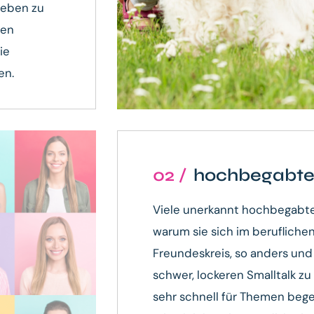
leben zu
ren
ie
en.
02 /
hochbegabte
Viele unerkannt hochbegabte
warum sie sich im berufliche
Freundeskreis, so anders und a
schwer, lockeren Smalltalk zu 
sehr schnell für Themen begei