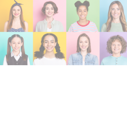
03 /
Schulen
Da Hochbegabte nur einen geringen Anteil an der
Gesamtbevölkerung ausmachen, kennen sich nur w
diesem Thema aus. Es ist somit nicht überraschend