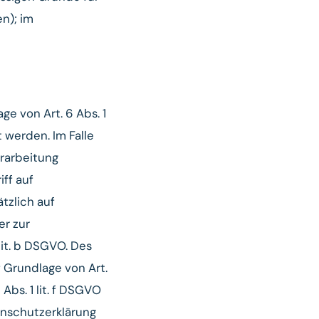
n); im
e von Art. 6 Abs. 1
 werden. Im Falle
erarbeitung
iff auf
ätzlich auf
er zur
lit. b DSGVO. Des
f Grundlage von Art.
Abs. 1 lit. f DSGVO
tenschutzerklärung