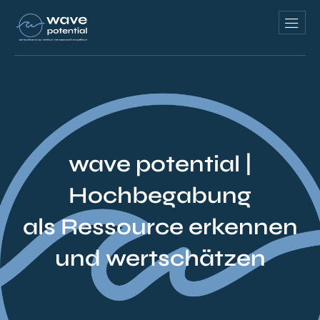
wave potential |
Hochbegabung
als Ressource erkennen
und wertschätzen