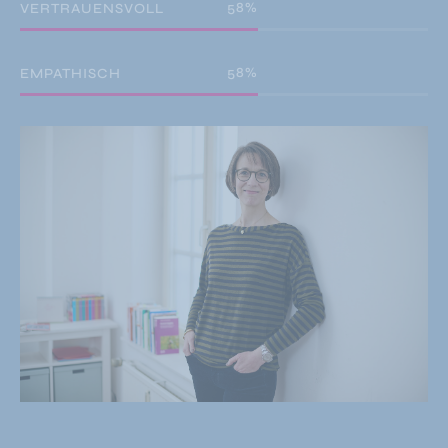
92
%
VERTRAUENSVOLL
92
%
EMPATHISCH