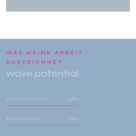
WAS MEINE ARBEIT
AUSZEICHNET
wave potential
92
%
WERTSCHÄTZEND
92
%
AUTHENTISCH